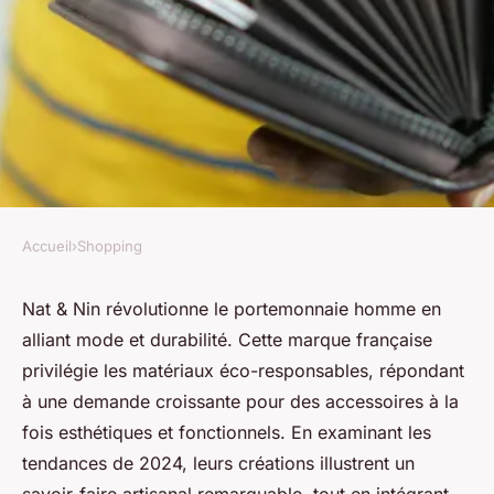
Accueil
›
Shopping
SHOPPING
Porte monnaie homme : mode
Nat & Nin révolutionne le portemonnaie homme en
alliant mode et durabilité. Cette marque française
et durabilité chez nat & nin
privilégie les matériaux éco-responsables, répondant
à une demande croissante pour des accessoires à la
Alix
•
17 septembre 2024
•
3 min de lecture
fois esthétiques et fonctionnels. En examinant les
tendances de 2024, leurs créations illustrent un