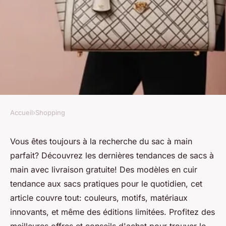
Accueil
›
Shopping
SHOPPING
Découvrez les tendances du
Vous êtes toujours à la recherche du sac à main
parfait? Découvrez les dernières tendances de sacs à
sac à main avec livraison
main avec livraison gratuite! Des modèles en cuir
gratuite
tendance aux sacs pratiques pour le quotidien, cet
article couvre tout: couleurs, motifs, matériaux
Alix
•
20 septembre 2024
•
5 min de lecture
innovants, et même des éditions limitées. Profitez des