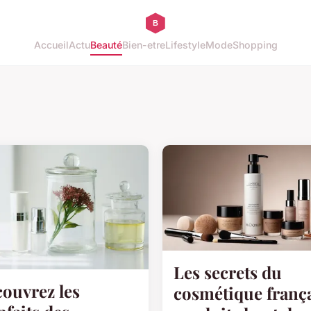
Accueil
Actu
Beauté
Bien-etre
Lifestyle
Mode
Shopping
Les secrets du
ouvrez les
cosmétique frança