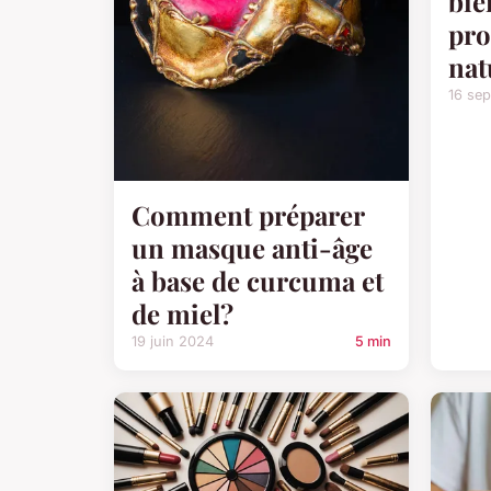
bie
pro
nat
16 se
Comment préparer
un masque anti-âge
à base de curcuma et
de miel?
19 juin 2024
5 min