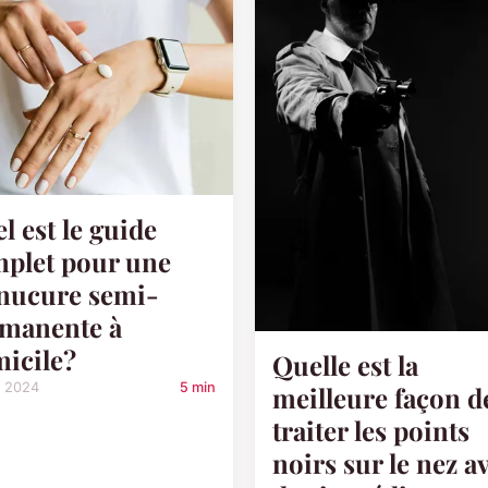
l est le guide
plet pour une
nucure semi-
manente à
icile?
Quelle est la
n 2024
5 min
meilleure façon d
traiter les points
noirs sur le nez a