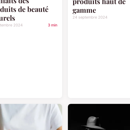
nfaits des
produits haut de
duits de beauté
gamme
urels
24 septembre 2024
ptembre 2024
3 min