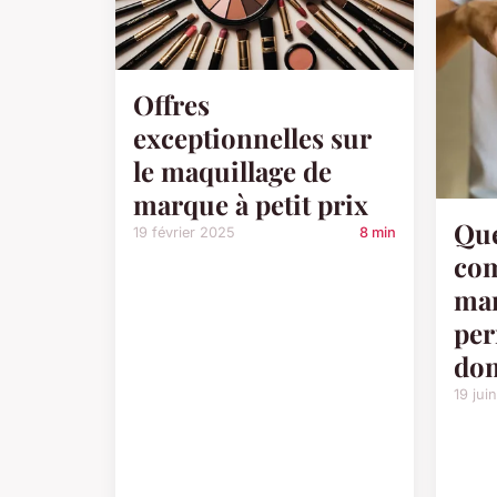
Offres
exceptionnelles sur
le maquillage de
marque à petit prix
Que
19 février 2025
8 min
com
ma
per
dom
19 jui