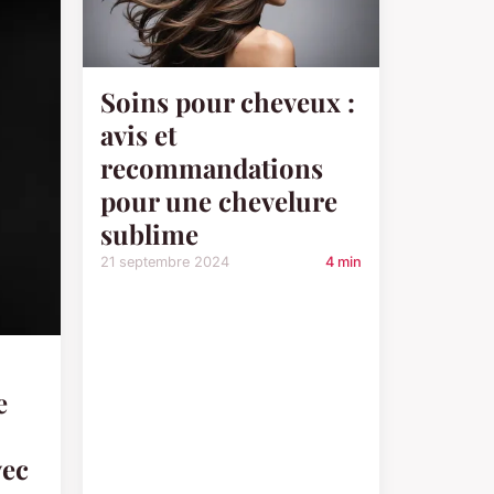
Soins pour cheveux :
avis et
recommandations
pour une chevelure
sublime
21 septembre 2024
4 min
e
vec