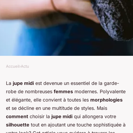
Accueil
›
Actu
ACTU
Comment choisir des jupes
La
jupe midi
est devenue un essentiel de la garde-
robe de nombreuses
femmes
modernes. Polyvalente
midi qui allongent la
et élégante, elle convient à toutes les
morphologies
silhouette pour un look
et se décline en une multitude de styles. Mais
sophistiqué?
comment
choisir la
jupe midi
qui allongera votre
silhouette
tout en ajoutant une touche sophistiquée à
Alix
•
19 juin 2024
•
5 min de lecture