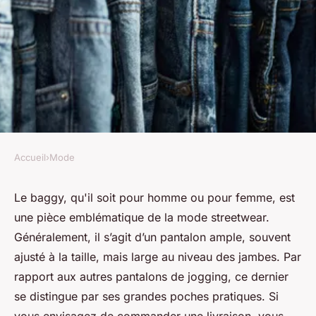
Accueil
›
Mode
MODE
Baggy : achat d'un baggy pour
Le baggy, qu'il soit pour homme ou pour femme, est
une pièce emblématique de la mode streetwear.
homme et baggy pour femme
Généralement, il s’agit d’un pantalon ample, souvent
ajusté à la taille, mais large au niveau des jambes. Par
Alix
•
11 septembre 2024
•
6 min de lecture
rapport aux autres pantalons de jogging, ce dernier
se distingue par ses grandes poches pratiques. Si